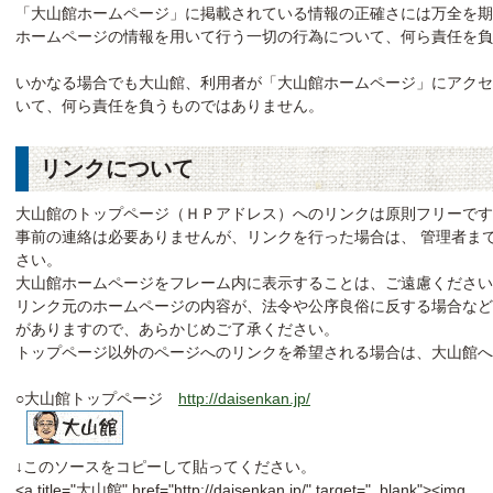
「大山館ホームページ」に掲載されている情報の正確さには万全を
ホームページの情報を用いて行う一切の行為について、何ら責任を負
いかなる場合でも大山館、利用者が「大山館ホームページ」にアク
いて、何ら責任を負うものではありません。
リンクについて
大山館のトップページ（ＨＰアドレス）へのリンクは原則フリーです
事前の連絡は必要ありませんが、リンクを行った場合は、 管理者ま
さい。
大山館ホームページをフレーム内に表示することは、ご遠慮ください
リンク元のホームページの内容が、法令や公序良俗に反する場合な
がありますので、あらかじめご了承ください。
トップページ以外のページへのリンクを希望される場合は、大山館へ
○大山館トップページ
http://daisenkan.jp/
↓このソースをコピーして貼ってください。
<a title="大山館" href="http://daisenkan.jp/" target="_blank"><img