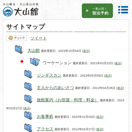
一番お得！
宿泊予約
サイトマップ
ツイート
大山館
最終更新日 : 2023年10月04日
[表示]
ワーケーション
最終更新日 : 2021年03月15日
[表示]
ジンギスカン
最終更新日 : 2023年05月08日
[表示]
主人からのあいさつ
最終更新日 : 2012年04月26日
[表示]
旅館案内（お部屋・料理・料金）
最終更新日 : 2023
年03月27日
[表示]
お食事処
最終更新日 : 2023年10月04日
[表示]
アクセス
最終更新日 : 2012年04月27日
[表示]